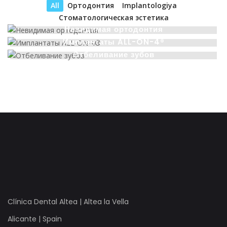
All
Ортодонтия
Implantologiya
Стоматологическая эстетика
Невидимая ортодонтия
Имплантаты ALL-ON-4®
Ортодонтия
Отбеливание зубов
Implantologiya
Стоматологическая эстетика
Clínica Dental Altea | Altea la Vella
Alicante | Spain