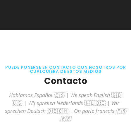
PUEDE PONERSE EN CONTACTO CON NOSOTROS POR
CUALQUIERA DE ESTOS MEDIOS
Contacto
Hablamos Español 🇪🇸 | We speak English
🇬🇧
🇺🇸
| Wij spreken Nederlands
🇳🇱🇧🇪
| Wir
sprechen Deutsch
🇩🇪🇨🇭
| On parle francais 🇫🇷
🇧🇪